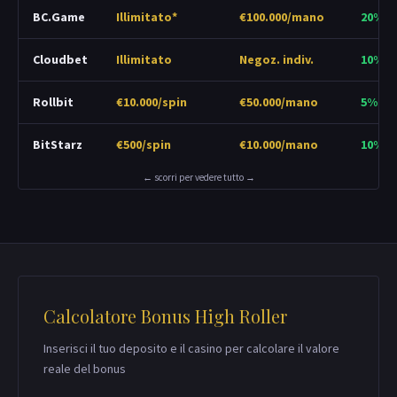
BC.Game
Illimitato*
€100.000/mano
20% p
Cloudbet
Illimitato
Negoz. indiv.
10% s
Rollbit
€10.000/spin
€50.000/mano
5% gi
BitStarz
€500/spin
€10.000/mano
10% m
← scorri per vedere tutto →
Calcolatore Bonus High Roller
Inserisci il tuo deposito e il casino per calcolare il valore
reale del bonus