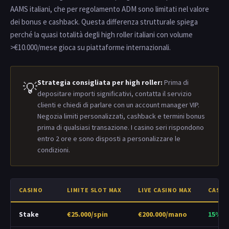
AAMS italiani, che per regolamento ADM sono limitati nel valore
dei bonus e cashback. Questa differenza strutturale spiega
perché la quasi totalità degli high roller italiani con volume
>€10.000/mese gioca su piattaforme internazionali.
Strategia consigliata per high roller:
Prima di
💡
depositare importi significativi, contatta il servizio
clienti e chiedi di parlare con un account manager VIP.
Negozia limiti personalizzati, cashback e termini bonus
prima di qualsiasi transazione. I casino seri rispondono
entro 2 ore e sono disposti a personalizzare le
condizioni.
CASINO
LIMITE SLOT MAX
LIVE CASINO MAX
CASHB
Stake
€25.000/spin
€200.000/mano
15% s