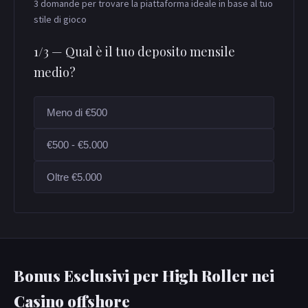
3 domande per trovare la piattaforma ideale in base al tuo
stile di gioco
1/3 — Qual è il tuo deposito mensile
medio?
Meno di €500
€500 - €5.000
Oltre €5.000
Bonus Esclusivi per High Roller nei
Casino offshore