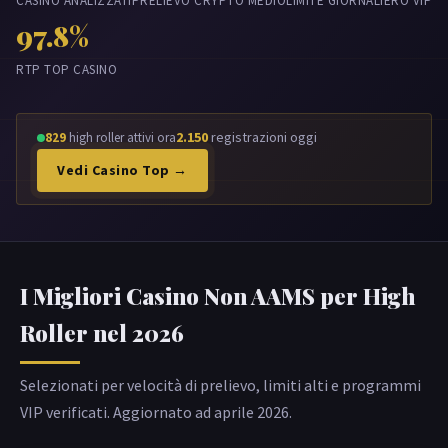
CASINO ANALIZZATI
PRELIEVO CRYPTO MEDIO
LIMITE GIORNALIERO VIP
97.8%
RTP TOP CASINO
2.150
registrazioni oggi
829
high roller attivi ora
Vedi Casino Top →
I Migliori Casino Non AAMS per High
Roller nel 2026
Selezionati per velocità di prelievo, limiti alti e programmi
VIP verificati. Aggiornato ad aprile 2026.