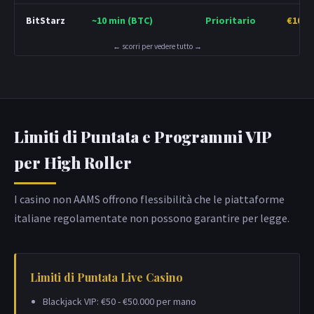
BitStarz
~10 min (BTC)
Prioritario
€10.0
← scorri per vedere tutto →
Limiti di Puntata e Programmi VIP
per High Roller
I casino non AAMS offrono flessibilità che le piattaforme
italiane regolamentate non possono garantire per legge.
Limiti di Puntata Live Casino
Blackjack VIP: €50 - €50.000 per mano