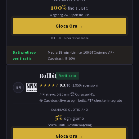
100%
fino a 5 BTC
Wagering 25x · Sport incluso
Gioca Ora →
18+ · T&C · Gioca responsabile
Dati prelievo
Media 18 min · Limite: 100 BTC/giorno VIP ·
verificati:
Cashback: 5-10%
Rollbit
Verificato
🎰
9.3
★★★★☆
/10 · 1.950 recensioni
#4
⚡ Prelievo: 5-25 min
🏆 Curaçao N.V.
💎 Cashback live su ogni bet
📊 RTP checker integrato
CASHBACK QUOTIDIANO
5%
ogni giorno
Senza limiti · Nessun wagering
Gioca Ora →