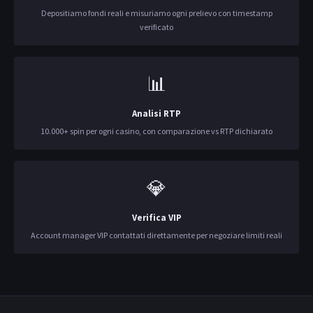
Depositiamo fondi reali e misuriamo ogni prelievo con timestamp
verificato
📊
Analisi RTP
10.000+ spin per ogni casino, con comparazione vs RTP dichiarato
💎
Verifica VIP
Account manager VIP contattati direttamente per negoziare limiti reali