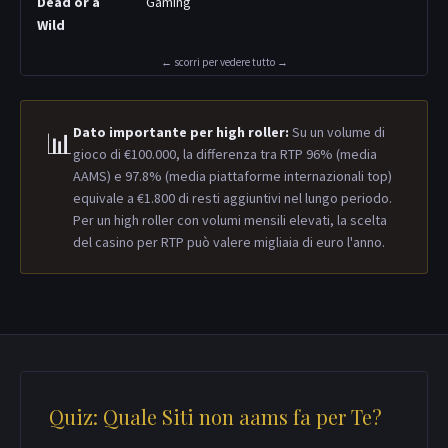
Dead or a
Gaming
Wild
← scorri per vedere tutto →
Dato importante per high roller:
Su un volume di
📊
gioco di €100.000, la differenza tra RTP 96% (media
AAMS) e 97.8% (media piattaforme internazionali top)
equivale a €1.800 di resti aggiuntivi nel lungo periodo.
Per un high roller con volumi mensili elevati, la scelta
del casino per RTP può valere migliaia di euro l'anno.
Quiz: Quale Siti non aams fa per Te?