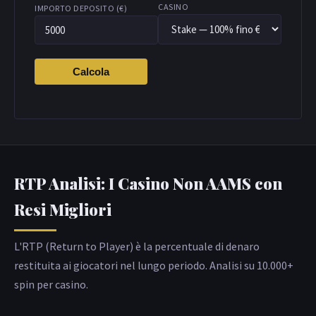
CASINO
IMPORTO DEPOSITO (€)
Calcola
RTP Analisi: I Casino Non AAMS con
Resi Migliori
L'RTP (Return to Player) è la percentuale di denaro
restituita ai giocatori nel lungo periodo. Analisi su 10.000+
spin per casino.