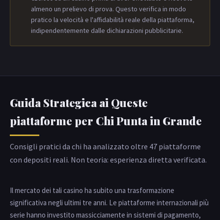
almeno un prelievo di prova. Questo verifica in modo
pratico la velocità e l'affidabilità reale della piattaforma,
indipendentemente dalle dichiarazioni pubblicitarie.
Guida Strategica ai Queste
piattaforme per Chi Punta in Grande
Consigli pratici da chi ha analizzato oltre 47 piattaforme
con depositi reali. Non teoria: esperienza diretta verificata.
Il mercato dei tali casino ha subito una trasformazione
significativa negli ultimi tre anni. Le piattaforme internazionali più
serie hanno investito massicciamente in sistemi di pagamento,