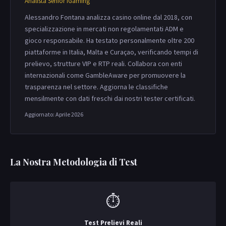
Analista Senior iGaming
Alessandro Fontana analizza casino online dal 2018, con
specializzazione in mercati non regolamentati ADM e
gioco responsabile. Ha testato personalmente oltre 200
piattaforme in Italia, Malta e Curaçao, verificando tempi di
prelievo, strutture VIP e RTP reali. Collabora con enti
internazionali come GambleAware per promuovere la
trasparenza nel settore. Aggiorna le classifiche
mensilmente con dati freschi dai nostri tester certificati.
Aggiornato: Aprile 2026
La Nostra Metodologia di Test
⏱️
Test Prelievi Reali