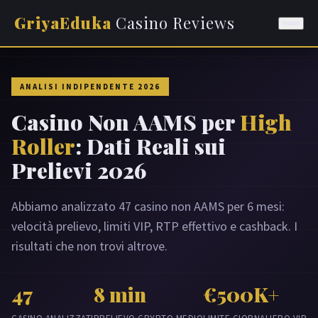
GriyaEduka
Casino Reviews
ANALISI INDIPENDENTE 2026
Casino Non AAMS per
High
Roller
: Dati Reali sui
Prelievi 2026
Abbiamo analizzato 47 casino non AAMS per 6 mesi:
velocità prelievo, limiti VIP, RTP effettivo e cashback. I
risultati che non trovi altrove.
47
8 min
€500K+