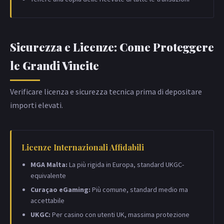
Sicurezza e Licenze: Come Proteggere
le Grandi Vincite
Verificare licenza e sicurezza tecnica prima di depositare
importi elevati.
Licenze Internazionali Affidabili
MGA Malta:
La più rigida in Europa, standard UKGC-
equivalente
Curaçao eGaming:
Più comune, standard medio ma
accettabile
UKGC:
Per casino con utenti UK, massima protezione